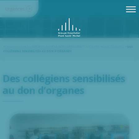
Panneau de gestion des cookies
Urgences
ACCUEIL
>
LE GHT
>
NOS ACTUALITÉS & NOS ÉVÈNEMENTS
>
TOUTES NOS ACTUALITÉS
>
DES
COLLÉGIENS SENSIBILISÉS AU DON D’ORGANES
Des collégiens sensibilisés
au don d’organes