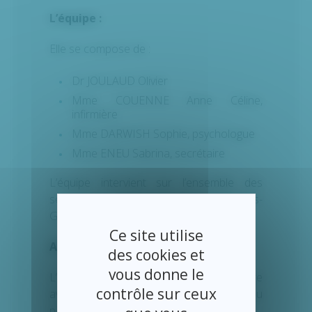
L’équipe :
Elle se compose de :
Dr JOULAUD Olivier
Mme COUENNE Anne Céline,
infirmière
Mme DARWISH Sophie, psychologue
Mme ENEU Sabrina, secrétaire
L’équipe intervient sur l’ensemble des
services du centre hospitalier Avranches-
Granville.
Ce site utilise
Activités :
des cookies et
vous donne le
L’équipe mobile de soins palliatifs collabore
contrôle sur ceux
avec les équipes de soins référents du
patient pour :