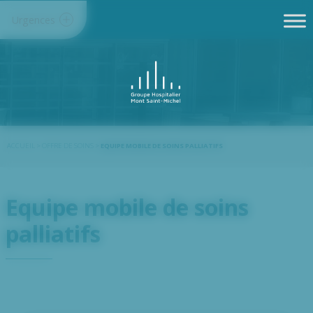
Panneau de gestion des cookies
Urgences
ACCUEIL
>
OFFRE DE SOINS
>
EQUIPE MOBILE DE SOINS PALLIATIFS
Equipe mobile de soins
palliatifs