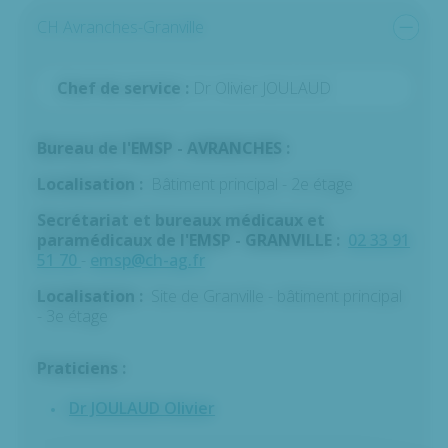
CH Avranches-Granville
Chef de service :
Dr Olivier JOULAUD
Bureau de l'EMSP - AVRANCHES :
Localisation :
Bâtiment principal - 2e étage
Secrétariat et bureaux médicaux et
paramédicaux de l'EMSP - GRANVILLE :
02 33 91
51 70
-
emsp@ch-ag.fr
Localisation :
Site de Granville - bâtiment principal
- 3e étage
Praticiens :
Dr JOULAUD Olivier