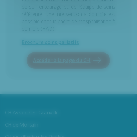
de son entourage ou de l’équipe de soins
référente. Une intervention à domicile est
possible dans le cadre de l’hospitalisation à
domicile (HAD)
Brochure soins palliatifs
Accéder à la page du CH
CH Avranches-Granville
CH de Mortain
CH de Villedieu-les-Poêles