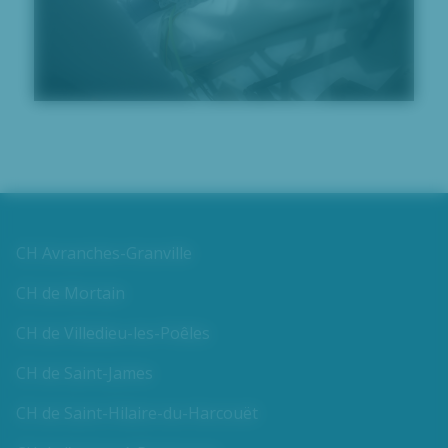
CH Avranches-Granville
CH de Mortain
CH de Villedieu-les-Poêles
CH de Saint-James
CH de Saint-Hilaire-du-Harcouët