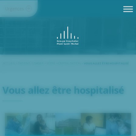
Panneau de gestion des cookies
Urgences
ACCUEIL
>
PATIENT / USAGER
>
VOTRE HOSPITALISATION
>
VOUS ALLEZ ÊTRE HOSPITALISÉ
Vous allez être hospitalisé