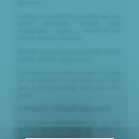
personnel.
Apportez les vêtements personnels qui vous
seront nécessaires pendant votre
hospitalisation : pyjama ou chemise de nuit,
robe de chambre, chaussons…
Apportez votre nécessaire de toilette : brosse
à dents, dentifrice, peigne, savon…
L’entretien de votre linge sera pris en charge
par vos proches. Il ne peut être mis à laver
dans le circuit hospitalier sous peine d’être
perdu.
N’APPORTEZ PAS D’OBJETS DE VALEUR
Nous vous recommandons de ne pas
apporter de bijoux, objets de valeurs ou
somme d’argent importante.