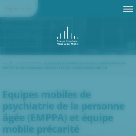
Panneau de gestion des cookies
Urgences
ACCUEIL
>
OFFRE DE SOINS
>
EQUIPES MOBILES DE PSYCHIATRIE DE LA PERSONNE ÂGÉE
(EMPPA) ET ÉQUIPE MOBILE PRÉCARITÉ PSYCHIATRIE EXCLUSION (EMPPE)
Equipes mobiles de
psychiatrie de la personne
âgée (EMPPA) et équipe
mobile précarité