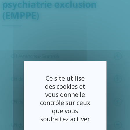
psychiatrie exclusion
(EMPPE)
CH Avranches-Granville
Ce site utilise
CH de Mortain
des cookies et
vous donne le
CH de Saint-Hilaire-du-Harcouët
contrôle sur ceux
que vous
souhaitez activer
CH de Saint-James