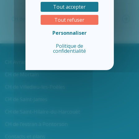
Tout accepter
CH de Villedieu-les-Poêles
Tout refuser
Personnaliser
Politique de
confidentialité
CH Avranches-Granville
CH de Mortain
CH de Villedieu-les-Poêles
CH de Saint-James
CH de Saint-Hilaire-du-Harcouët
CH de l’estran à Pontorson
Contacts et plans