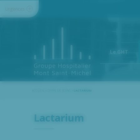
Panneau de gestion des cookies
Urgences
Le GHT
ACCUEIL
>
OFFRE DE SOINS
>
LACTARIUM
Lactarium