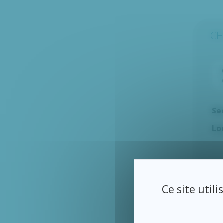
CH
Se
Lo
Ré
Ce site util