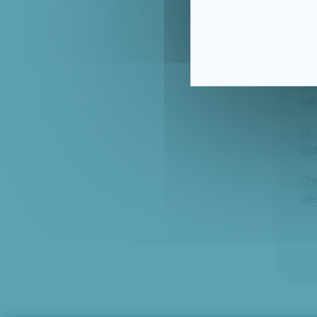
Ac
Les
sur
béb
Un
dis
Ch
péd