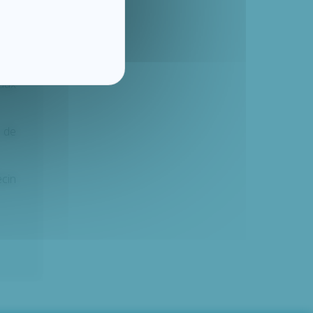
leur
 aux
 de
cin