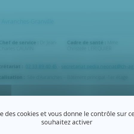
 Avranches-Granville
Chef de service :
Dr Jean-
Cadre de santé :
Mme
Charles CAUVIN
Christelle LERIQUIER
crétariat :
02 33 89 40 45
-
secretariat.pedia.neonat@ch-ag
calisation :
Site d'Avranches – Bâtiment principal -1er étage
férents pédiatriques :
ise des cookies et vous donne le contrôle sur 
souhaitez activer
Dr BOULEFRED-JOIDATE Fatima
Dr SIMONOT Pauline