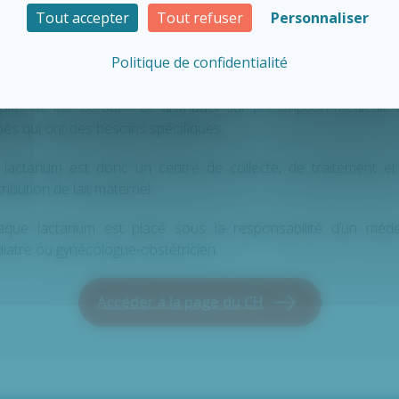
Tout accepter
Tout refuser
Personnaliser
tivités :
Politique de confidentialité
 lactarium sont des lieux où des mères volontaires donnent 
plus de lait. Le but ? Le distribuer sur prescription médicale
és qui ont des besoins spécifiques.
 lactarium est donc un centre de collecte, de traitement et
tribution de lait maternel.
aque lactarium est placé sous la responsabilité d’un méde
iatre ou gynécologue-obstétricien.
Accéder à la page du CH