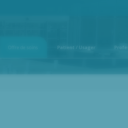
Offre de soins
Patient / Usager
Profe