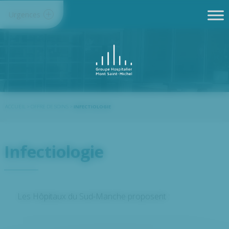
Panneau de gestion des cookies
Urgences
ACCUEIL
>
OFFRE DE SOINS
>
INFECTIOLOGIE
Infectiologie
Les Hôpitaux du Sud-Manche proposent :