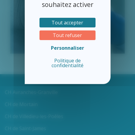
souhaitez activer
Tout accepter
Tout refuser
Personnaliser
Politique de
confidentialité
CH Avranches-Granville
CH de Mortain
CH de Villedieu-les-Poêles
CH de Saint-James