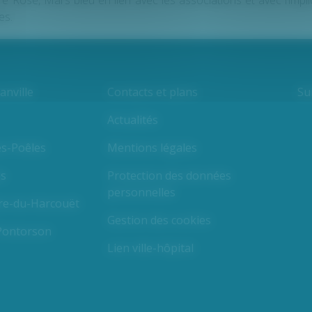
e Rose, Mars bleu en lien avec les associations et avec l’impl
es.
Su
nville
Contacts et plans
Actualités
es-Poêles
Mentions légales
es
Protection des données
personnelles
ire-du-Harcouët
Gestion des cookies
 Pontorson
Lien ville-hôpital