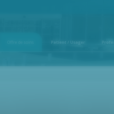
Offre de soins
Patient / Usager
Profe