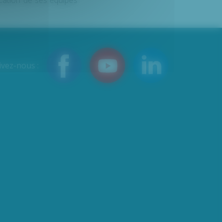
ication de ses équipes
ivez-nous :