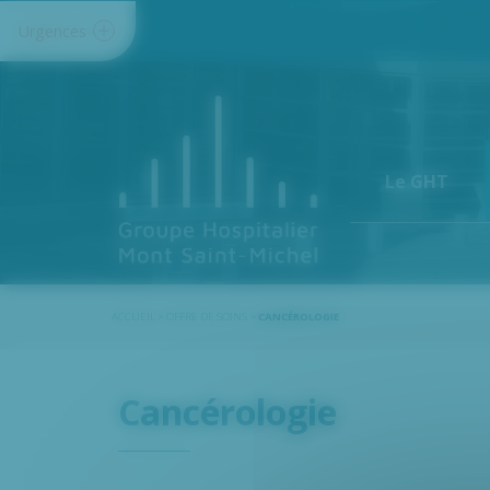
Panneau de gestion des cookies
Urgences
Le GHT
ACCUEIL
>
OFFRE DE SOINS
>
CANCÉROLOGIE
Cancérologie