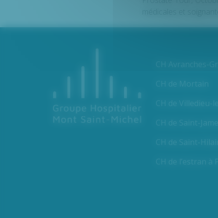
Prostate Tour, Octobr
médicales et soignant
CH Avranches-Gra
CH de Mortain
CH de Villedieu-l
CH de Saint-Jam
CH de Saint-Hila
CH de l’estran à