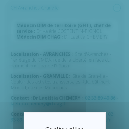
CH Avranches-Granville
Médecin DIM de territoire (GHT), chef de
service :
Dr Valérie COSTENTIN-PIGNOL
Médecin DIM CHAG :
Dr Laetitia CHEMERY
Localisation - AVRANCHES :
Site d'Avranches -
1er étage du CMDA, rue de la Liberté, en face du
bâtiment principal de l'hôpital.
Localisation - GRANVILLE :
Site de Granville -
Couloir des activités transversales RdC, bâtiment
Monod, rue des Menneries.
Contact : Dr Laetitia CHEMERY :
02 33 89 40 86
-
laetitia.chemery@ch-ag.fr
Contact : Dr Valérie COSTENTIN-PIGNOL :
02
33 89 44 99
-
valerie.costentin.pignol@ch-ag.fr