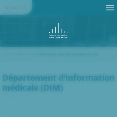
Panneau de gestion des cookies
Urgences
ACCUEIL
>
OFFRE DE SOINS
>
DÉPARTEMENT D’INFORMATION MÉDICALE (DIM)
Département d’information
médicale (DIM)