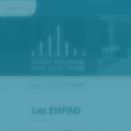
Panneau de gestion des cookies
Urgences
Le GHT
ACCUEIL
>
OFFRE DE SOINS
>
LES EHPAD
Les EHPAD