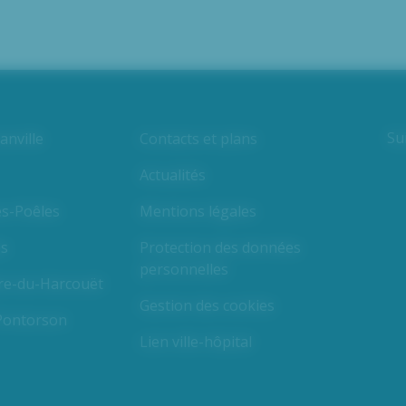
Su
nville
Contacts et plans
Actualités
es-Poêles
Mentions légales
es
Protection des données
personnelles
ire-du-Harcouët
Gestion des cookies
 Pontorson
Lien ville-hôpital