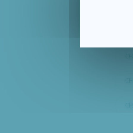
CH
CH 
CH
CH
CH