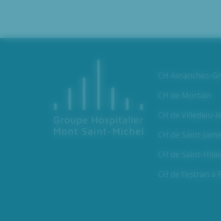
CH Avranches-Gra
CH de Mortain
CH de Villedieu-l
CH de Saint-Jam
CH de Saint-Hila
CH de l’estran à