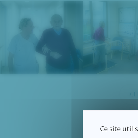
CH
CH
Ce site util