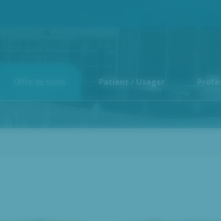
Offre de soins
Patient / Usager
Profe