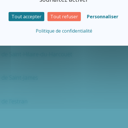
 de Mortain
Tout accepter
Tout refuser
Personnaliser
de Villedieu-les-Poêles
Politique de confidentialité
 de Saint-Hilaire-du-Harcouët
 de Saint-James
 de l’estran