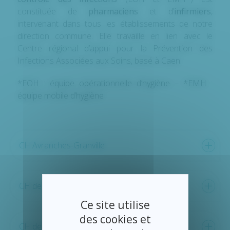
constituée de
pharmaciens
et d’
infirmiers
,
intervenant dans tous les établissements de notre
direction commune. Elle travaille en lien avec le
Centre régional d’appui pour la Prévention des
Infections Associées aux Soins, basé à Caen.
*EOH : équipe opérationnelle d’hygiène – *EMH :
équipe mobile d’hygiène
CH Avranches-Granville
CH de Mortain
Ce site utilise
des cookies et
CH de Saint-Hilaire-du-Harcouët