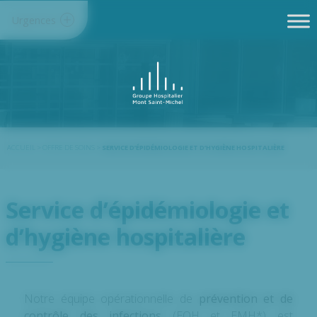
Panneau de gestion des cookies
Urgences
ACCUEIL
>
OFFRE DE SOINS
>
SERVICE D’ÉPIDÉMIOLOGIE ET D’HYGIÈNE HOSPITALIÈRE
Service d’épidémiologie et
d’hygiène hospitalière
Notre équipe opérationnelle de
prévention et de
contrôle des infections
(EOH et EMH*) est