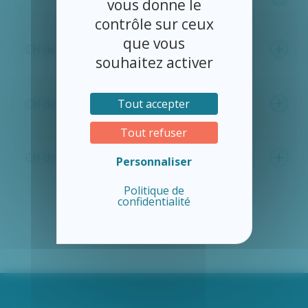
vous donne le
contrôle sur ceux
que vous
CH de Saint-James
souhaitez activer
Tout accepter
CH de Villedieu-les-Poêles
Tout refuser
CH de l’estran
Personnaliser
Politique de
confidentialité