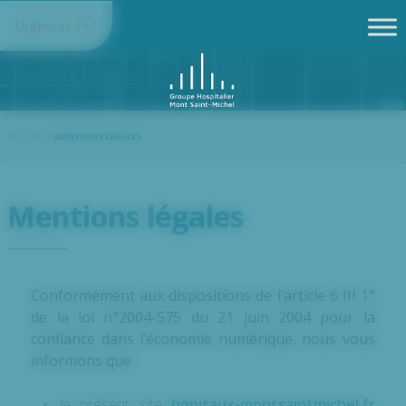
Panneau de gestion des cookies
Urgences
ACCUEIL
>
MENTIONS LÉGALES
Mentions légales
Conformément aux dispositions de l’article 6 III 1°
de la loi n°2004-575 du 21 juin 2004 pour la
confiance dans l’économie numérique, nous vous
informons que :
le présent site
hopitaux-montsaintmichel.fr