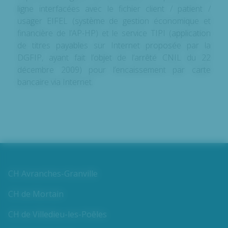
ligne interfacées avec le fichier client / patient /
usager EIFEL (système de gestion économique et
financière de l’AP-HP) et le service TIPI (application
de titres payables sur Internet proposée par la
DGFIP, ayant fait l’objet de l’arrêté CNIL du 22
décembre 2009) pour l’encaissement par carte
bancaire via Internet.
CH Avranches-Granville
CH de Mortain
CH de Villedieu-les-Poêles