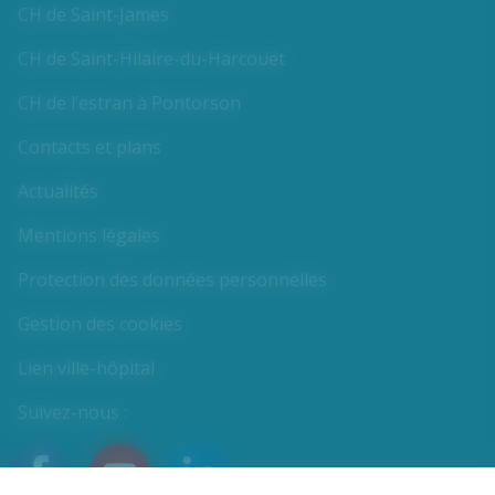
CH de Saint-James
CH de Saint-Hilaire-du-Harcouët
CH de l’estran à Pontorson
Contacts et plans
Actualités
Mentions légales
Protection des données personnelles
Gestion des cookies
Lien ville-hôpital
Suivez-nous :