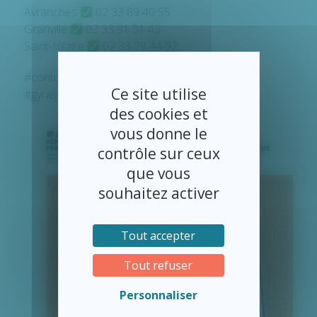
Avranches
02 33 89 40 55
Granville
02 33 91 51 43
Saint-Hilaire
02 33 79 44 92
#contraception #hopitauxdusudmanche
Ce site utilise
#gynecologie
des cookies et
vous donne le
contrôle sur ceux
que vous
souhaitez activer
Tout accepter
Tout refuser
Personnaliser