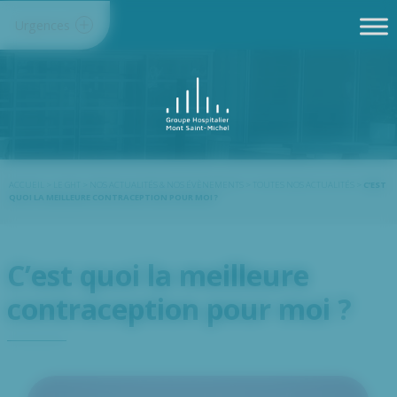
Panneau de gestion des cookies
Urgences
ACCUEIL
>
LE GHT
>
NOS ACTUALITÉS & NOS ÉVÈNEMENTS
>
TOUTES NOS ACTUALITÉS
>
C’EST
QUOI LA MEILLEURE CONTRACEPTION POUR MOI ?
C’est quoi la meilleure
contraception pour moi ?