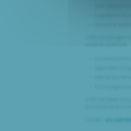
Suivi médical et 
Contribution au p
Sécurité et amélio
L’URC accompagne les 
projet de recherche :
Assistance pour 
Appui méthodolog
Aide au bon déro
Accompagnement da
L’URC est dotée d’un co
promotion de la recher
Contact :
urc-sud-ma