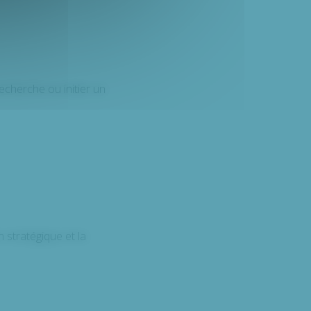
echerche ou initier un
n stratégique et la