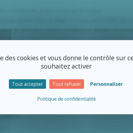
ité scientifique des projets portés par les équipes
arches réglementaires et alléger la charge administrative des p
lture de l’innovation, facteur essentiel pour anticiper les évol
iatives des professionnels, en offrant un cadre lisible, structuré 
ise des cookies et vous donne le contrôle sur 
tablissement et les équipes :
souhaitez activer
cale et paramédicale renforcée
 valorisée
Tout accepter
Tout refuser
Personnaliser
ionnelle stimulée, favorisant la transversalité et la coopération
Politique de confidentialité
inue des pratiques, au bénéfice direct des patients et des résid
 patients :
ion