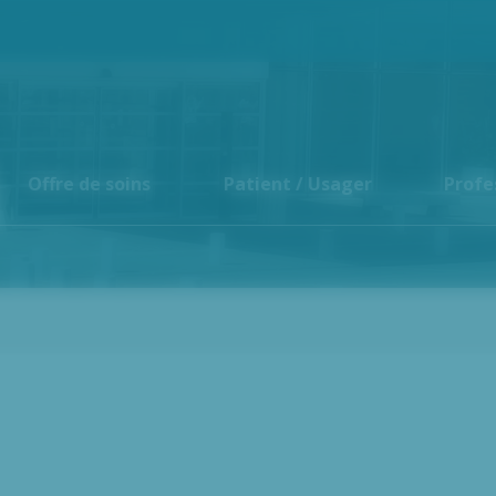
Offre de soins
Patient / Usager
Profe