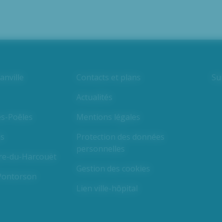
Su
nville
Contacts et plans
Actualités
es-Poêles
Mentions légales
es
Protection des données
personnelles
ire-du-Harcouët
Gestion des cookies
 Pontorson
Lien ville-hôpital