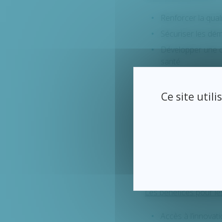
Renforcer la qual
Sécuriser les dém
Développer une cu
santé
Valoriser les init
Ce site util
Les bénéfices pour l’é
Attractivité médi
Image territoriale
Dynamique institut
Amélioration cont
Les bénéfices pour les
Accès à l’innovat