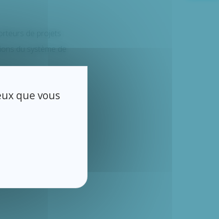
orteurs de projets
utions du système de
et soutenant.
ceux que vous
 entre services
ents.