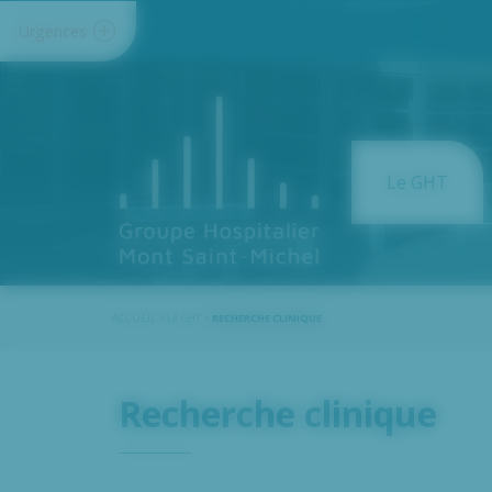
Panneau de gestion des cookies
Urgences
Le GHT
ACCUEIL
>
LE GHT
>
RECHERCHE CLINIQUE
Recherche clinique