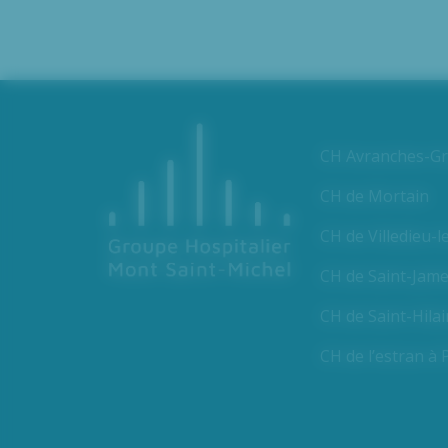
CH Avranches-Gra
CH de Mortain
CH de Villedieu-l
CH de Saint-Jam
CH de Saint-Hila
CH de l’estran à