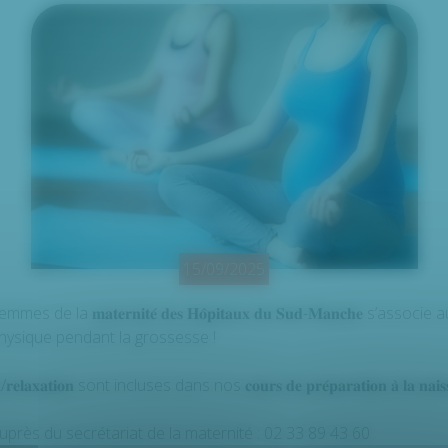
15/09/2025
de la 𝐦𝐚𝐭𝐞𝐫𝐧𝐢𝐭𝐞́ 𝐝𝐞𝐬 𝐇𝐨̂𝐩𝐢𝐭𝐚𝐮𝐱 𝐝𝐮 𝐒𝐮𝐝-𝐌𝐚𝐧𝐜𝐡𝐞 s’ass
physique pendant la grossesse !
/𝐫𝐞𝐥𝐚𝐱𝐚𝐭𝐢𝐨𝐧 sont incluses dans nos 𝐜𝐨𝐮𝐫𝐬 𝐝𝐞 𝐩𝐫𝐞́𝐩𝐚𝐫𝐚𝐭𝐢𝐨𝐧 𝐚̀ 𝐥𝐚 𝐧𝐚𝐢𝐬
près du secrétariat de la maternité : 02 33 89 43 60