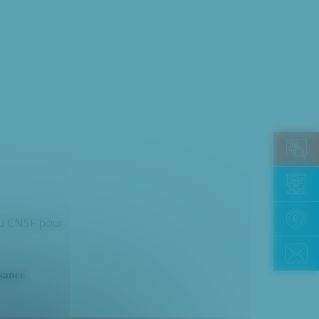
ocie au CNSF pour
𝐚𝐧𝐜𝐞