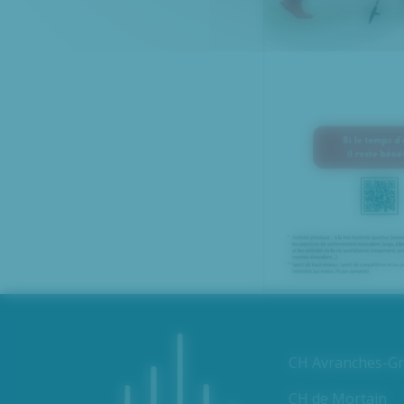
CH Avranches-Gra
CH de Mortain