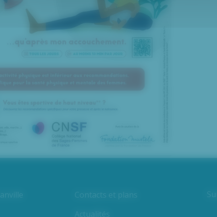
Su
nville
Contacts et plans
Actualités