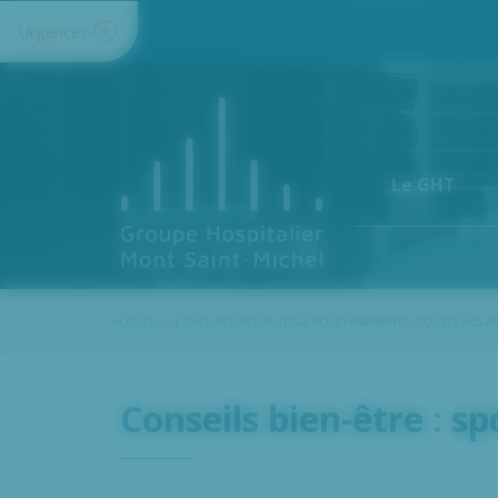
Panneau de gestion des cookies
Urgences
Le GHT
ACCUEIL
>
LE GHT
>
NOS ACTUALITÉS & NOS ÉVÈNEMENTS
>
TOUTES NOS A
Conseils bien-être : s