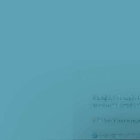
L’équipe de sages femmes 
promouvoir l’activité 
Des 𝐬𝐞́𝐚𝐧𝐜𝐞𝐬 𝐝𝐞 𝐲𝐨𝐠
Renseignez vous au