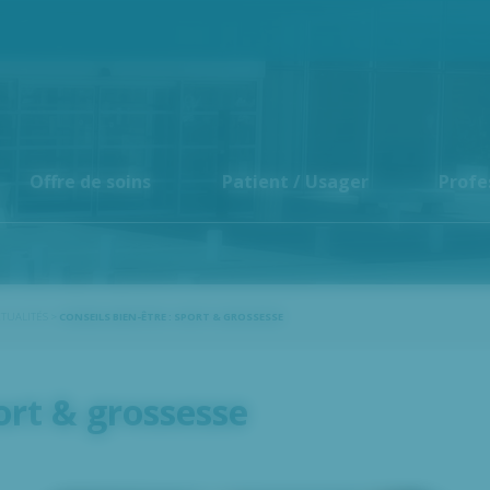
Offre de soins
Patient / Usager
Profe
CTUALITÉS
>
CONSEILS BIEN-ÊTRE : SPORT & GROSSESSE
port & grossesse