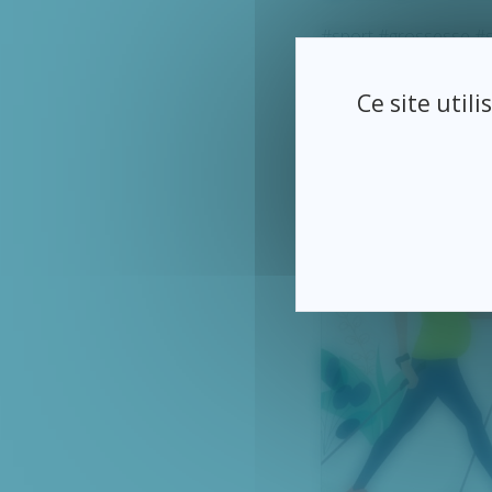
#sport
#grossesse
#
Ce site util