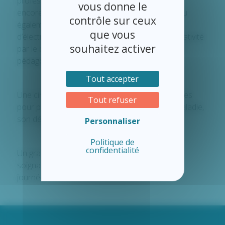
professionnels sur cette pathologie épileptique
vous donne le
encore trop méconnue et mal perçue. Ils ont pu
contrôle sur ceux
également mettre la lumière sur l’examen
que vous
d’électroencéphalogramme en rivalisant de créativité
souhaitez activer
par le biais de quizz, jeu de l’oie et jeu de cartes
pédagogique.
Tout accepter
Une cinquantaine de personnes se sont arrêtées
Tout refuser
pour prendre des renseignements sur cette maladie,
son dépistage et son traitement.
Personnaliser
Politique de
confidentialité
Un grand bravo à toute l’équipe médicale et
soignante pour son investissement dans cette
journée.