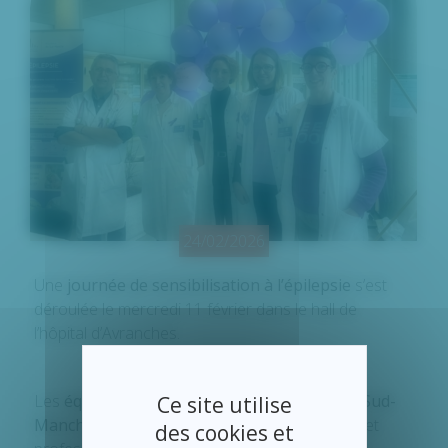
24/02/2026
Une
journée de sensibilisation à l’épilepsie
s’est
déroulée le
mercredi
11 février dans le hall de
l’hôpital d’Avranches.
Les
équipes de neurologie des Hôpitaux du Sud-
Ce site utilise
Manche
ont sensibilisé et informé les visiteurs et
des cookies et