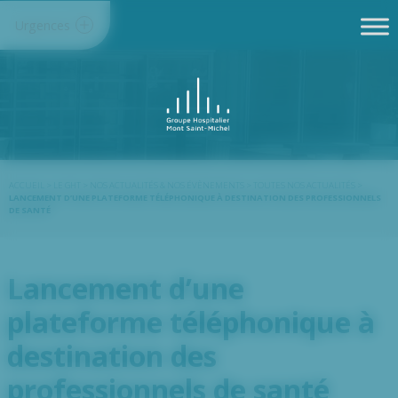
Panneau de gestion des cookies
Urgences
ACCUEIL
>
LE GHT
>
NOS ACTUALITÉS & NOS ÉVÈNEMENTS
>
TOUTES NOS ACTUALITÉS
>
LANCEMENT D’UNE PLATEFORME TÉLÉPHONIQUE À DESTINATION DES PROFESSIONNELS
DE SANTÉ
Lancement d’une
plateforme téléphonique à
destination des
professionnels de santé