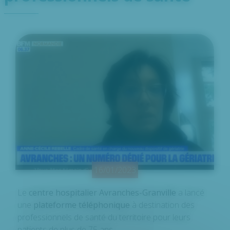
16/01/2023
Le
centre hospitalier Avranches-Granville
a lancé
une
plateforme téléphonique
à destination des
professionnels de santé du territoire pour leurs
patients de plus de 75 ans.