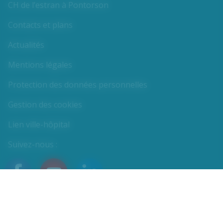
CH de l’estran à Pontorson
Contacts et plans
Actualités
Mentions légales
Protection des données personnelles
Gestion des cookies
Lien ville-hôpital
Suivez-nous :