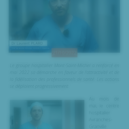
21/10/2022
Le groupe hospitalier Mont-Saint-Michel a renforcé en
mai 2022 sa démarche en faveur de l’attractivité et de
la fidélisation des professionnels de santé. Les actions
se déploient progressivement.
Au mois de
mai, le centre
hospitalier
Avranches-
Granville