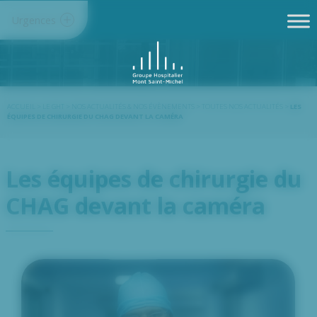
Panneau de gestion des cookies
Urgences
ACCUEIL
>
LE GHT
>
NOS ACTUALITÉS & NOS ÉVÈNEMENTS
>
TOUTES NOS ACTUALITÉS
>
LES
ÉQUIPES DE CHIRURGIE DU CHAG DEVANT LA CAMÉRA
Les équipes de chirurgie du
CHAG devant la caméra