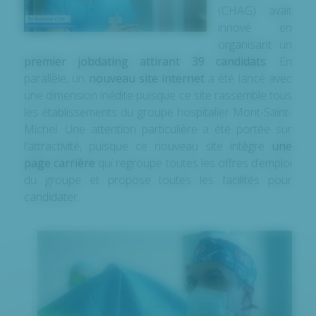
(CHAG) avait
innové en
organisant un
premier jobdating attirant 39 candidats
. En
parallèle, un
nouveau site internet
a été lancé avec
une dimension inédite puisque ce site rassemble tous
les établissements du groupe hospitalier Mont-Saint-
Michel. Une attention particulière a été portée sur
l’attractivité, puisque ce nouveau site intègre
une
page carrière
qui regroupe toutes les offres d’emploi
du groupe et propose toutes les facilités pour
candidater.