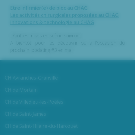
Etre infirmier(e) de bloc au CHAG
Les activités chirurgicales proposées au CHAG
Innovations & technologie au CHAG
D’autres mises en scène suivront.
A bientôt, pour les découvrir ou à l’occasion du
prochain jobdating #3 en mai.
CH Avranches-Granville
CH de Mortain
CH de Villedieu-les-Poêles
CH de Saint-James
CH de Saint-Hilaire-du-Harcouët