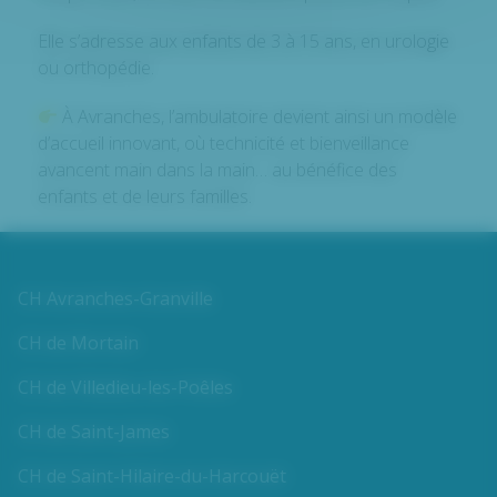
Elle s’adresse aux enfants de 3 à 15 ans, en urologie
ou orthopédie.
À Avranches, l’ambulatoire devient ainsi un modèle
d’accueil innovant, où technicité et bienveillance
avancent main dans la main… au bénéfice des
enfants et de leurs familles.
CH Avranches-Granville
CH de Mortain
CH de Villedieu-les-Poêles
CH de Saint-James
CH de Saint-Hilaire-du-Harcouët