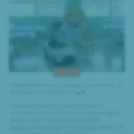
02/06/2026
À l’hôpital d’Avranches, l’ambulatoire se réinvente… et
les enfants en sont les héros !
À l’hôpital d’Avranches, la prise en charge en
ambulatoire ne se limite plus à un simple passage de
quelques heures : elle devient une véritable
expérience pensée pour le bien-être des patients… et