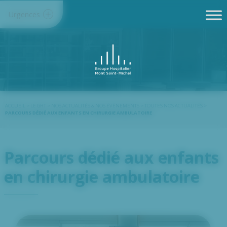
Panneau de gestion des cookies
Urgences
ACCUEIL
>
LE GHT
>
NOS ACTUALITÉS & NOS ÉVÈNEMENTS
>
TOUTES NOS ACTUALITÉS
>
PARCOURS DÉDIÉ AUX ENFANTS EN CHIRURGIE AMBULATOIRE
Parcours dédié aux enfants
en chirurgie ambulatoire