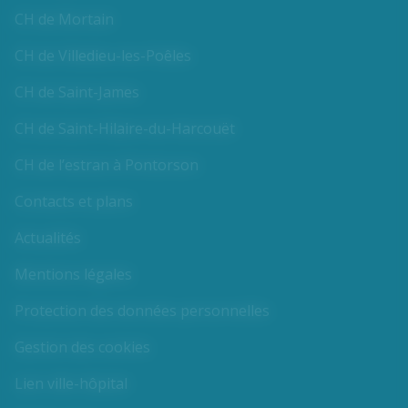
CH de Mortain
CH de Villedieu-les-Poêles
CH de Saint-James
CH de Saint-Hilaire-du-Harcouët
CH de l’estran à Pontorson
Contacts et plans
Actualités
Mentions légales
Protection des données personnelles
Gestion des cookies
Lien ville-hôpital