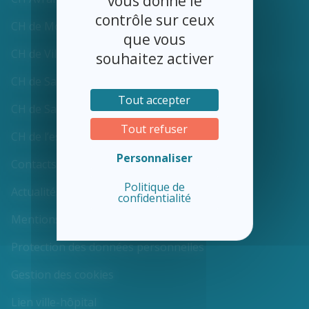
vous donne le
contrôle sur ceux
CH de Mortain
que vous
CH de Villedieu-les-Poêles
souhaitez activer
CH de Saint-James
Tout accepter
CH de Saint-Hilaire-du-Harcouët
Tout refuser
CH de l’estran à Pontorson
Personnaliser
Contacts et plans
Politique de
Actualités
confidentialité
Mentions légales
Protection des données personnelles
Gestion des cookies
Lien ville-hôpital