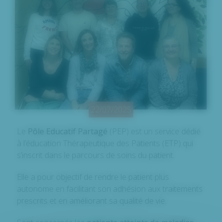
22/07/2025
Le
Pôle Educatif Partagé
(PEP) est un service dédié
à l’éducation Thérapeutique des Patients (ETP) qui
s’inscrit dans le parcours de soins du patient.
Elle a pour objectif de rendre le patient plus
autonome en facilitant son adhésion aux traitements
prescrits et en améliorant sa qualité de vie.