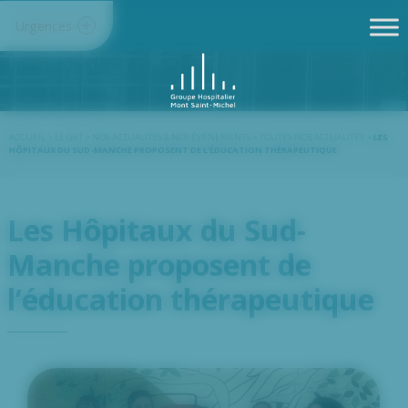
Panneau de gestion des cookies
Urgences
ACCUEIL
>
LE GHT
>
NOS ACTUALITÉS & NOS ÉVÈNEMENTS
>
TOUTES NOS ACTUALITÉS
>
LES
HÔPITAUX DU SUD-MANCHE PROPOSENT DE L’ÉDUCATION THÉRAPEUTIQUE
Les Hôpitaux du Sud-
Manche proposent de
l’éducation thérapeutique